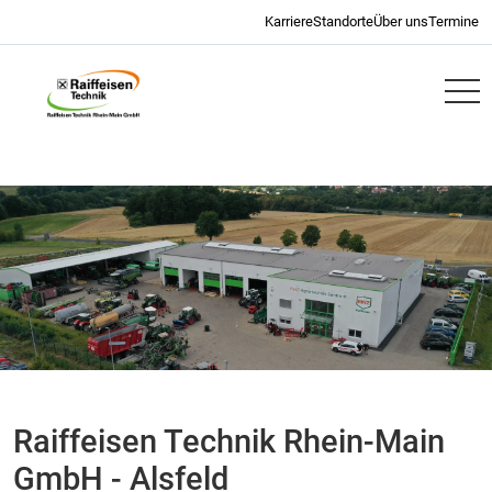
Navigation überspringen
Karriere
Standorte
Über uns
Termine
RWZ
Raiffeisen Technik Rhein-Main
GmbH - Alsfeld