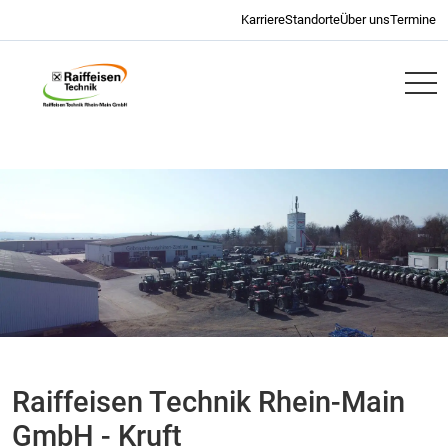
Navigation überspringen
Karriere
Standorte
Über uns
Termine
RWZ
Raiffeisen Technik Rhein-Main
GmbH - Kruft