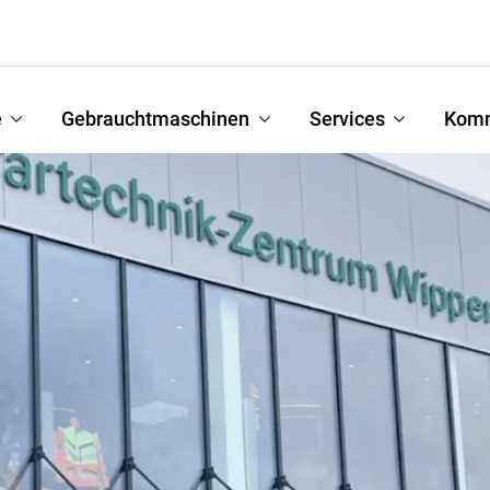
e
Gebrauchtmaschinen
Services
Kom
Gülletechnik
Hof- | Melktechnik
Kartoffeltechnik
Ladetechnik