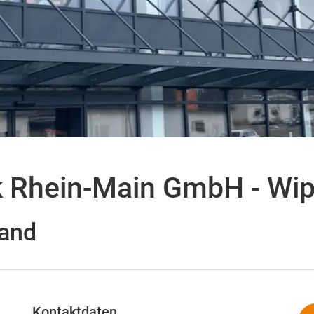
k Rhein-Main GmbH - Wip
land
Kontaktdaten