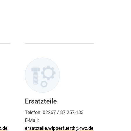
Ersatzteile
1
Telefon:
02267 / 87 257-133
E-Mail:
z.de
ersatzteile.wipperfuerth@rwz.de