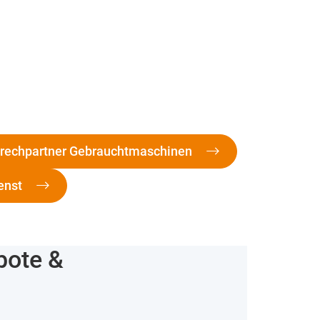
rechpartner Gebrauchtmaschinen
enst
bote &