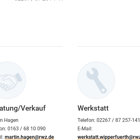
atung/Verkauf
Werkstatt
in Hagen
Telefon:
02267 / 87 257-14
on:
0163 / 68 10 090
E-Mail:
l:
martin.hagen@rwz.de
werkstatt.wipperfuerth@rw