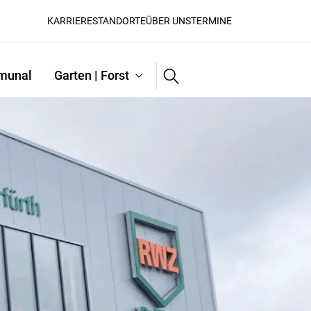
KARRIERE
STANDORTE
ÜBER UNS
TERMINE
Suche
munal
Garten | Forst
Suchen
Pflanzenschutztechnik
Sätechnik
Traktoren
Transporttechnik